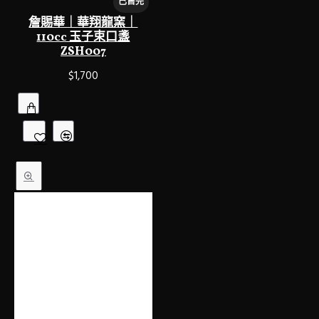
已售完
詹賜華｜華翔龍窯｜
110cc 玉子束口盞
ZSH007
$1,700