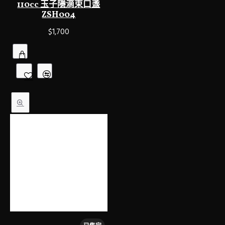
110cc 玉子隱滴束口盞
ZSH004
$1,700