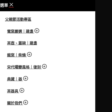
選單
父親節活動專區
電窯嚴選｜建盞
茶壺、蓋碗｜建盞
龍窯｜柴燒
宋代曜變風格｜復刻
典藏｜器
茶器具
關於我們