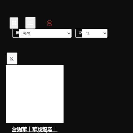
排序方式:
顯示:
詹賜華｜華翔龍窯｜