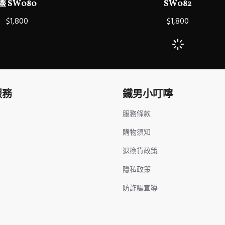
盞 SW080
SW082
$1,800
$1,800
服務
鐵男小叮嚀
服務條款
購物須知
退換貨政策
隱私政策
防詐騙宣導