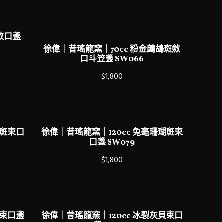
斂口盞
徐偉｜昔瑤龍窯｜70cc 粉金鷓鴣斑斂
口斗笠盞 SW066
$1,800
鴣斑束口
徐偉｜昔瑤龍窯｜120cc 兔毫珊瑚斑束
口盞 SW079
$1,800
貝束口盞
徐偉｜昔瑤龍窯｜120cc 冰裂灰貝束口