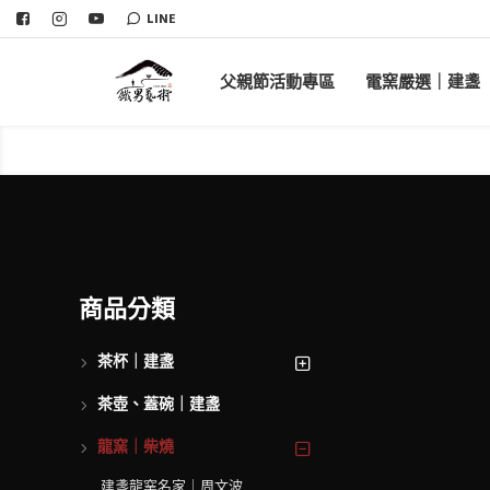
LINE
父親節活動專區
電窯嚴選｜建盞
商品分類
茶杯｜建盞
茶壺、蓋碗｜建盞
龍窯｜柴燒
建盞龍窯名家｜周文波