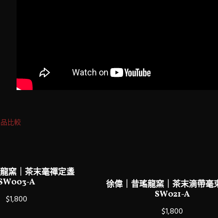
商品比較
龍窯｜茶末毫禪定盞
SW003-A
徐偉｜昔瑤龍窯｜茶末滴帶毫
SW021-A
$1,800
$1,800