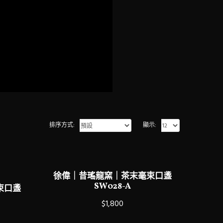
排序方式:
顯示:
徐偉｜昔瑤龍窯｜茶末毫束口盞
SW028-A
束口盞
$1,800