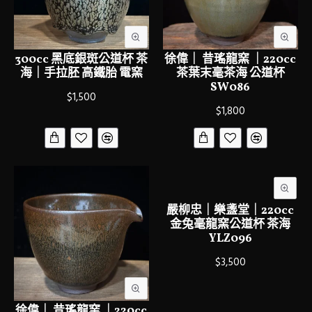
300cc 黑底銀斑公道杯 茶
徐偉｜ 昔瑤龍窯 ｜220cc
海｜手拉胚 高鐵胎 電窯
茶葉末毫茶海 公道杯
SW086
$1,500
$1,800
嚴柳忠｜樂盞堂｜220cc
金兔毫龍窯公道杯 茶海
YLZ096
$3,500
徐偉｜ 昔瑤龍窯 ｜220cc