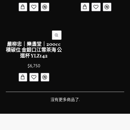
嚴柳忠｜樂盞堂｜200cc
積碳位 金銀口江雪茶海 公
道杯 YLZ142
$6,750
沒有更多商品了.