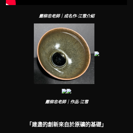
嚴柳忠老師｜成名作-江雪介紹
嚴柳忠老師｜作品-江雪
「建盞的創新來自於原礦的基礎」