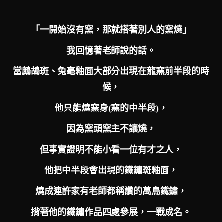
「一開始沒有窯，那就搭著別人的窯燒」
我回憶著老師說的話。
當鷓鴣斑、兔毫釉面
大部分出現在龍窯前半段的時
候，
他只能燒窯身(窯的中半段)，
因為窯頭窯主不讓燒，
但事實證明不能小看一位有才之人，
他把中半段會出現的鐵鏽斑釉面，
燒成連許家有老師都稱讚的萬鳥鐵鏽，
揹著他的鐵鏽作品四處參展，一戰成名。