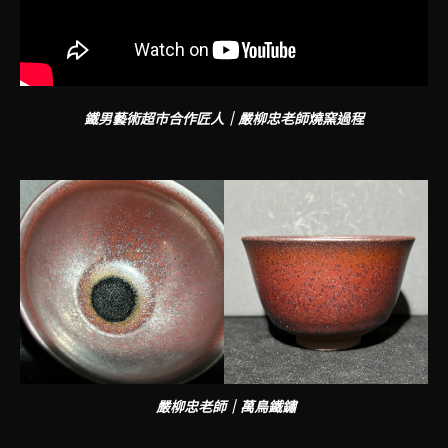
鐵男藝術超市合作匠人｜嚴柳忠老師燒窯過程
嚴柳忠老師｜萬鳥鐵鏽