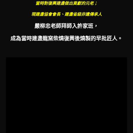
當時對復興建盞做出貢獻的元老；
現建盞協會會長、建盞省級非遺傳承人
嚴柳忠老師拜師入許家班，
成為當時建盞龍窯柴燒復興後燒製的早批匠人。