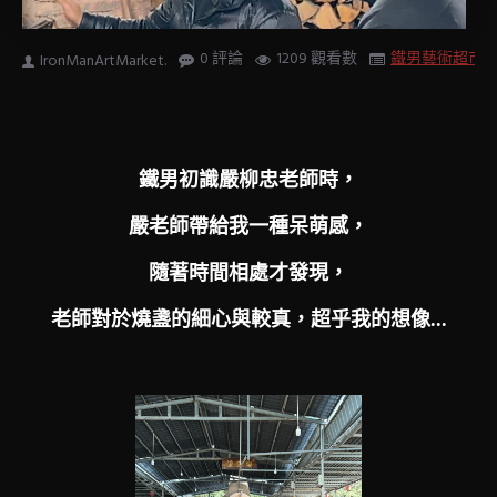
0 評論
1209 觀看數
鐵男藝術超市
IronManArtMarket.
鐵男初識嚴柳忠老師時，
嚴老師帶給我一種呆萌感，
隨著時間相處才發現，
老師對於燒盞的細心與較真，超乎我的想像...