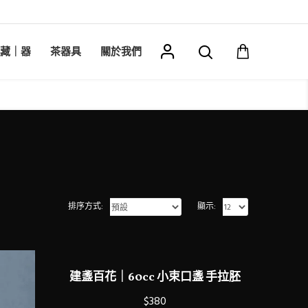
藏｜器
茶器具
關於我們
排序方式:
顯示:
建盞百花｜60cc 小束口盞 手拉胚
$380