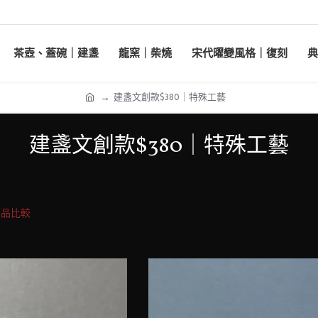
茶壺、蓋碗｜建盞
龍窯｜柴燒
宋代曜變風格｜復刻
典
建盞文創款$380｜特殊工藝
建盞文創款$380｜特殊工藝
商品比較