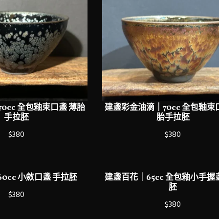
0cc 全包釉束口盞 薄胎
建盞彩金油滴｜70cc 全包釉束
手拉胚
胎手拉胚
$380
$380
0cc 小斂口盞 手拉胚
建盞百花｜65cc 全包釉小手握
胚
$380
$380