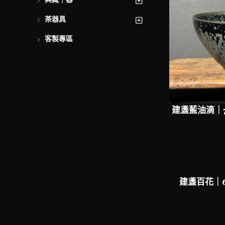
典藏｜器
茶器具
客製專區
建盞藍油滴｜7
建盞百花｜6