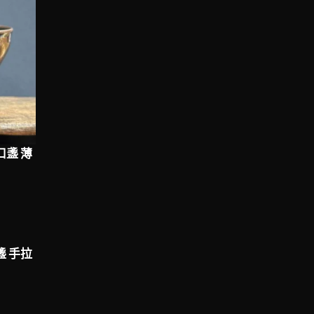
口盞 薄
盞 手拉